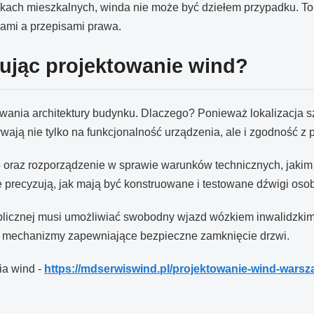
ch mieszkalnych, winda nie może być dziełem przypadku. To e
rami a przepisami prawa.
nując projektowanie wind?
owania architektury budynku. Dlaczego? Ponieważ lokalizacja s
ją nie tylko na funkcjonalność urządzenia, ale i zgodność z 
 oraz rozporządzenie w sprawie warunków technicznych, jaki
e precyzują, jak mają być konstruowane i testowane dźwigi osob
licznej musi umożliwiać swobodny wjazd wózkiem inwalidzkim
z mechanizmy zapewniające bezpieczne zamknięcie drzwi.
ia wind -
https://mdserwiswind.pl/projektowanie-wind-warsz