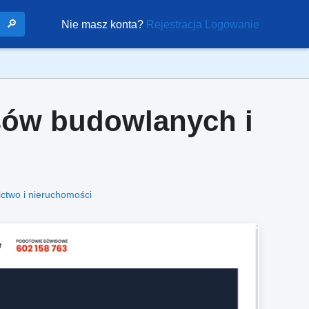
🔎
Nie masz konta?
Rejestracja
Logowanie
sów budowlanych i
ctwo i nieruchomości