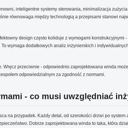
owni, inteligentne systemy sterowania, minimalizacja zużycia e
 właśnie równowaga między technologią a przepisami stanowi n
ektowny design często koliduje z wymogami konstrukcyjnymi -
. To wymaga dodatkowych analiz inżynierskich i indywidualny
cje. Wręcz przeciwnie - odpowiednio zaprojektowana winda mo
z zespołem odpowiedzialnym za zgodność z normami.
rmami - co musi uwzględniać inż
jsca na przypadek. Każdy detal, od szerokości drzwi po system
bezpieczeństwo. Dobrze zaprojektowana winda to taka, która dzi