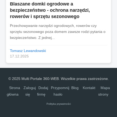
Blaszane domki ogrodowe a
bezpieczeństwo - ochrona narzędzi,
rowerów i sprzętu sezonowego
Przechowywanie narzędzi ogrodowych, rowerów czy
sprzętu sezonowego poza domem zawsze rodzi pytania o
bezpieczeństwo. Z jednej...
Tomasz Lewandowski
17.12.2025
© 2025 Multi Portale 360-WEB. Wszelkie prawa zastrzeżone.
Strona
Zaloguj
Dodaj
Przypomnij
Blog
Kontakt
Mapa
główna
się
firmę
hasło
strony
Polityka prywatności