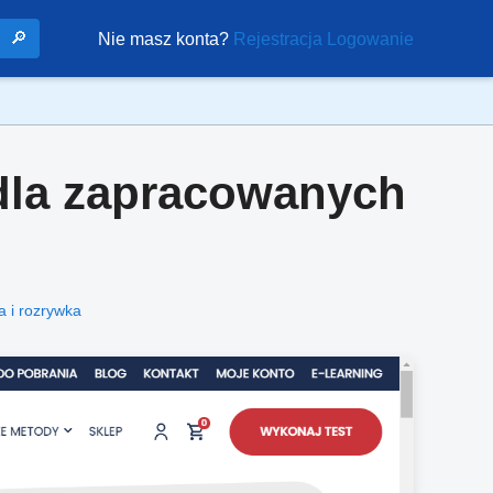
🔎
Nie masz konta?
Rejestracja
Logowanie
 dla zapracowanych
a i rozrywka