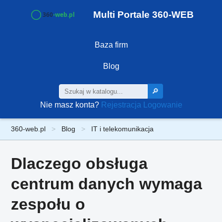
Multi Portale 360-WEB
Baza firm
Blog
🔎
Nie masz konta?
Rejestracja
Logowanie
360-web.pl
Blog
IT i telekomunikacja
Dlaczego obsługa
centrum danych wymaga
zespołu o